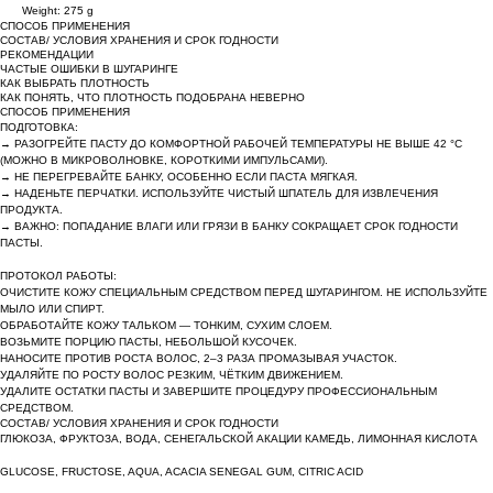
Weight: 275 g
СПОСОБ ПРИМЕНЕНИЯ
СОСТАВ/ УСЛОВИЯ ХРАНЕНИЯ И СРОК ГОДНОСТИ
РЕКОМЕНДАЦИИ
ЧАСТЫЕ ОШИБКИ В ШУГАРИНГЕ
КАК ВЫБРАТЬ ПЛОТНОСТЬ
КАК ПОНЯТЬ, ЧТО ПЛОТНОСТЬ ПОДОБРАНА НЕВЕРНО
СПОСОБ ПРИМЕНЕНИЯ
ПОДГОТОВКА:
→ РАЗОГРЕЙТЕ ПАСТУ ДО КОМФОРТНОЙ РАБОЧЕЙ ТЕМПЕРАТУРЫ НЕ ВЫШЕ 42 °C
(МОЖНО В МИКРОВОЛНОВКЕ, КОРОТКИМИ ИМПУЛЬСАМИ).
→ НЕ ПЕРЕГРЕВАЙТЕ БАНКУ, ОСОБЕННО ЕСЛИ ПАСТА МЯГКАЯ.
→ НАДЕНЬТЕ ПЕРЧАТКИ. ИСПОЛЬЗУЙТЕ ЧИСТЫЙ ШПАТЕЛЬ ДЛЯ ИЗВЛЕЧЕНИЯ
ПРОДУКТА.
→ ВАЖНО: ПОПАДАНИЕ ВЛАГИ ИЛИ ГРЯЗИ В БАНКУ СОКРАЩАЕТ СРОК ГОДНОСТИ
ПАСТЫ.
ПРОТОКОЛ РАБОТЫ:
ОЧИСТИТЕ КОЖУ СПЕЦИАЛЬНЫМ СРЕДСТВОМ ПЕРЕД ШУГАРИНГОМ. НЕ ИСПОЛЬЗУЙТЕ
МЫЛО ИЛИ СПИРТ.
ОБРАБОТАЙТЕ КОЖУ ТАЛЬКОМ — ТОНКИМ, СУХИМ СЛОЕМ.
ВОЗЬМИТЕ ПОРЦИЮ ПАСТЫ, НЕБОЛЬШОЙ КУСОЧЕК.
НАНОСИТЕ ПРОТИВ РОСТА ВОЛОС, 2–3 РАЗА ПРОМАЗЫВАЯ УЧАСТОК.
УДАЛЯЙТЕ ПО РОСТУ ВОЛОС РЕЗКИМ, ЧЁТКИМ ДВИЖЕНИЕМ.
УДАЛИТЕ ОСТАТКИ ПАСТЫ И ЗАВЕРШИТЕ ПРОЦЕДУРУ ПРОФЕССИОНАЛЬНЫМ
СРЕДСТВОМ.
СОСТАВ/ УСЛОВИЯ ХРАНЕНИЯ И СРОК ГОДНОСТИ
ГЛЮКОЗА, ФРУКТОЗА, ВОДА, СЕНЕГАЛЬСКОЙ АКАЦИИ КАМЕДЬ, ЛИМОННАЯ КИСЛОТА
GLUCOSE, FRUCTOSE, AQUA, ACACIA SENEGAL GUM, CITRIC ACID