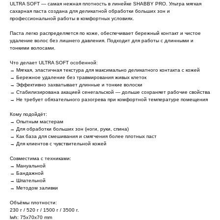
ULTRA SOFT — самая нежная плотность в линейке SHABBY PRO. Ультра мягкая
сахарная паста создана для деликатной обработки больших зон и
профессиональной работы в комфортных условиях.
Паста легко распределяется по коже, обеспечивает бережный контакт и чистое
удаление волос без лишнего давления. Подходит для работы с длинными и
тонкими волосами.
Что делает ULTRA SOFT особенной:
→ Мягкая, эластичная текстура для максимально деликатного контакта с кожей
→ Бережное удаление без травмирования живых клеток
→ Эффективно захватывает длинные и тонкие волоски
→ Стабилизирована акацией сенегальской — дольше сохраняет рабочие свойства
→ Не требует обязательного разогрева при комфортной температуре помещения
Кому подойдёт:
→ Опытным мастерам
→ Для обработки больших зон (ноги, руки, спина)
→ Как база для смешивания и смягчения более плотных паст
→ Для клиентов с чувствительной кожей
Совместима с техниками:
→ Мануальной
→ Бандажной
→ Шпательной
→ Методом заливки
Объёмы плотности:
230 г / 520 г / 1500 г / 3500 г.
lwh: 75x70x70 mm