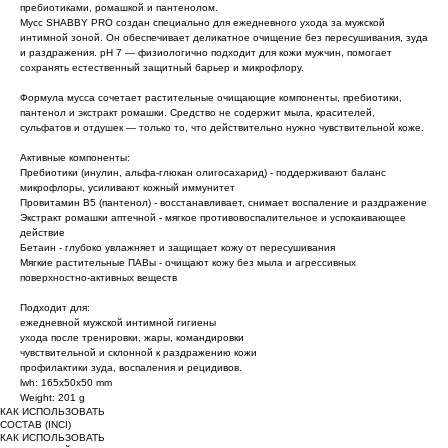
пребиотиками, ромашкой и пантенолом.
Мусс SHABBY PRO создан специально для ежедневного ухода за мужской
интимной зоной. Он обеспечивает деликатное очищение без пересушивания, зуда
и раздражения. pH 7 — физиологично подходит для кожи мужчин, помогает
сохранять естественный защитный барьер и микрофлору.
Формула мусса сочетает растительные очищающие компоненты, пребиотики,
пантенол и экстракт ромашки. Средство не содержит мыла, красителей,
сульфатов и отдушек — только то, что действительно нужно чувствительной коже.
Активные компоненты:
Пребиотики (инулин, альфа-глюкан олигосахарид) - поддерживают баланс
микрофлоры, усиливают кожный иммунитет
Провитамин B5 (пантенол) - восстанавливает, снимает воспаление и раздражение
Экстракт ромашки аптечной - мягкое противовоспалительное и успокаивающее
действие
Бетаин - глубоко увлажняет и защищает кожу от пересушивания
Мягкие растительные ПАВы - очищают кожу без мыла и агрессивных
поверхностно-активных веществ
Подходит для:
ежедневной мужской интимной гигиены
ухода после тренировки, жары, командировки
чувствительной и склонной к раздражению кожи
профилактики зуда, воспаления и рецидивов.
lwh: 165x50x50 mm
Weight: 201 g
КАК ИСПОЛЬЗОВАТЬ
СОСТАВ (INCI)
КАК ИСПОЛЬЗОВАТЬ