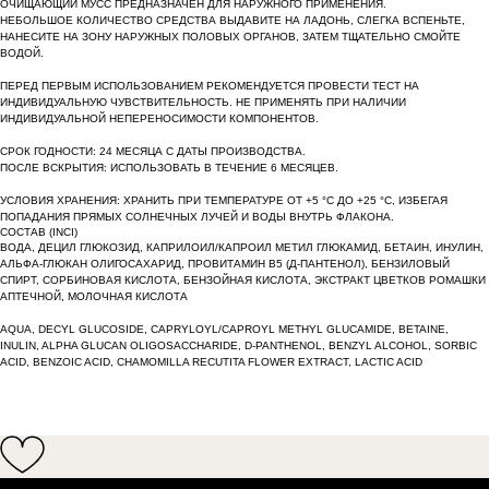
ОЧИЩАЮЩИЙ МУСС ПРЕДНАЗНАЧЕН ДЛЯ НАРУЖНОГО ПРИМЕНЕНИЯ.
НЕБОЛЬШОЕ КОЛИЧЕСТВО СРЕДСТВА ВЫДАВИТЕ НА ЛАДОНЬ, СЛЕГКА ВСПЕНЬТЕ,
НАНЕСИТЕ НА ЗОНУ НАРУЖНЫХ ПОЛОВЫХ ОРГАНОВ, ЗАТЕМ ТЩАТЕЛЬНО СМОЙТЕ
ВОДОЙ.
ПЕРЕД ПЕРВЫМ ИСПОЛЬЗОВАНИЕМ РЕКОМЕНДУЕТСЯ ПРОВЕСТИ ТЕСТ НА
ИНДИВИДУАЛЬНУЮ ЧУВСТВИТЕЛЬНОСТЬ. НЕ ПРИМЕНЯТЬ ПРИ НАЛИЧИИ
ИНДИВИДУАЛЬНОЙ НЕПЕРЕНОСИМОСТИ КОМПОНЕНТОВ.
СРОК ГОДНОСТИ: 24 МЕСЯЦА С ДАТЫ ПРОИЗВОДСТВА.
ПОСЛЕ ВСКРЫТИЯ: ИСПОЛЬЗОВАТЬ В ТЕЧЕНИЕ 6 МЕСЯЦЕВ.
УСЛОВИЯ ХРАНЕНИЯ: ХРАНИТЬ ПРИ ТЕМПЕРАТУРЕ ОТ +5 °C ДО +25 °C, ИЗБЕГАЯ
ПОПАДАНИЯ ПРЯМЫХ СОЛНЕЧНЫХ ЛУЧЕЙ И ВОДЫ ВНУТРЬ ФЛАКОНА.
СОСТАВ (INCI)
ВОДА, ДЕЦИЛ ГЛЮКОЗИД, КАПРИЛОИЛ/КАПРОИЛ МЕТИЛ ГЛЮКАМИД, БЕТАИН, ИНУЛИН,
АЛЬФА-ГЛЮКАН ОЛИГОСАХАРИД, ПРОВИТАМИН B5 (Д-ПАНТЕНОЛ), БЕНЗИЛОВЫЙ
СПИРТ, СОРБИНОВАЯ КИСЛОТА, БЕНЗОЙНАЯ КИСЛОТА, ЭКСТРАКТ ЦВЕТКОВ РОМАШКИ
АПТЕЧНОЙ, МОЛОЧНАЯ КИСЛОТА
AQUA, DECYL GLUCOSIDE, CAPRYLOYL/CAPROYL METHYL GLUCAMIDE, BETAINE,
INULIN, ALPHA GLUCAN OLIGOSACCHARIDE, D-PANTHENOL, BENZYL ALCOHOL, SORBIC
ACID, BENZOIC ACID, CHAMOMILLA RECUTITA FLOWER EXTRACT, LACTIC ACID