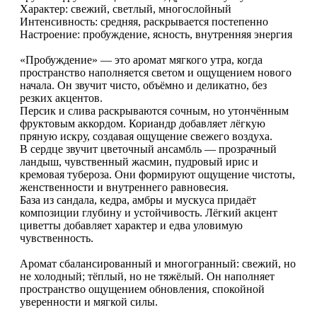
Характер: свежий, светлый, многослойный
Интенсивность: средняя, раскрывается постепенно
Настроение: пробуждение, ясность, внутренняя энергия
«Пробуждение» — это аромат мягкого утра, когда
пространство наполняется светом и ощущением нового
начала. Он звучит чисто, объёмно и деликатно, без
резких акцентов.
Персик и слива раскрываются сочным, но утончённым
фруктовым аккордом. Кориандр добавляет лёгкую
пряную искру, создавая ощущение свежего воздуха.
В сердце звучит цветочный ансамбль — прозрачный
ландыш, чувственный жасмин, пудровый ирис и
кремовая тубероза. Они формируют ощущение чистоты,
женственности и внутреннего равновесия.
База из сандала, кедра, амбры и мускуса придаёт
композиции глубину и устойчивость. Лёгкий акцент
циветты добавляет характер и едва уловимую
чувственность.
Аромат сбалансированный и многогранный: свежий, но
не холодный; тёплый, но не тяжёлый. Он наполняет
пространство ощущением обновления, спокойной
уверенности и мягкой силы.