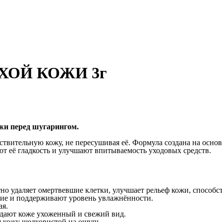
ХОЙ КОЖИ 3г
ожи перед шугарингом.
ствительную кожу, не пересушивая её. Формула создана на осно
т её гладкость и улучшают впитываемость уходовых средств.
но удаляет омертвевшие клетки, улучшает рельеф кожи, способс
ие и поддерживают уровень увлажнённости.
ая.
дают коже ухоженный и свежий вид.
я кожу шелковистой на ощупь.