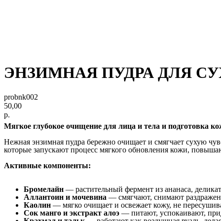
ЭНЗИМНАЯ ПУДРА ДЛЯ СУ
probnk002
50,00
р.
Мягкое глубокое очищение для лица и тела и подготовка к
Нежная энзимная пудра бережно очищает и смягчает сухую чув
которые запускают процесс мягкого обновления кожи, повышаю
Активные компоненты:
Бромелайн
— растительный фермент из ананаса, деликат
Аллантоин и мочевина
— смягчают, снимают раздражен
Каолин
— мягко очищает и освежает кожу, не пересушив
Сок манго и экстракт алоэ
— питают, успокаивают, при
Крахмал и тальк
— работают как воздушная вуаль, дела