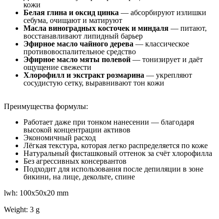
кожи
Белая глина и оксид цинка
— абсорбируют излишки
себума, очищают и матируют
Масла виноградных косточек и миндаля
— питают,
восстанавливают липидный барьер
Эфирное масло чайного дерева
— классическое
противовоспалительное средство
Эфирное масло мяты полевой
— тонизирует и даёт
ощущение свежести
Хлорофилл и экстракт розмарина
— укрепляют
сосудистую сетку, выравнивают тон кожи
Преимущества формулы:
Работает даже при тонком нанесении — благодаря
высокой концентрации активов
Экономичный расход
Лёгкая текстура, которая легко распределяется по коже
Натуральный фисташковый оттенок за счёт хлорофилла
Без агрессивных консервантов
Подходит для использования после депиляции в зоне
бикини, на лице, декольте, спине
lwh: 100x50x20 mm
Weight: 3 g