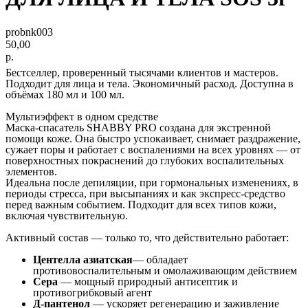
probnk003
50,00
р.
Бестселлер, проверенный тысячами клиентов и мастеров.
Подходит для лица и тела. Экономичный расход. Доступна в
объёмах 180 мл и 100 мл.
Мультиэффект в одном средстве
Маска-спасатель SHABBY PRO создана для экстренной
помощи коже. Она быстро успокаивает, снимает раздражение,
сужает поры и работает с воспалениями на всех уровнях — от
поверхностных покраснений до глубоких воспалительных
элементов.
Идеальна после депиляции, при гормональных изменениях, в
периоды стресса, при высыпаниях и как экспресс-средство
перед важным событием. Подходит для всех типов кожи,
включая чувствительную.
Активный состав — только то, что действительно работает:
Центелла азиатская
— обладает
противовоспалительным и омолаживающим действием
Сера
— мощный природный антисептик и
противогрибковый агент
Д-пантенол
— ускоряет регенерацию и заживление