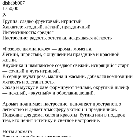
dishabb007
1750,00
р.
Группа: сладко-фруктовый, игристый
Характер: ягодный, лёгкий, праздничный
Интенсивность: средняя
Настроение: радость, эстетика, искрящаяся лёгкость
«Розовое шампанское» — аромат момента.
Лёгкий, игристый, с ощущением праздника и красивой
жизни.
Клубника и шампанское создают свежий, искрящийся старт
— сочный и чуть игривый.
В сердце звучат роза, малина и жасмин, добавляя композиции
мягкость и элегантность.
Сахар и мускус в базе формируют тёплый, округлый шлейф
— нежный, «вкусный» и обволакивающий.
Аромат поднимает настроение, наполняет пространство
лёгкостью и делает атмосферу уютной и праздничной.
Подходит для дома, салона красоты, бутика или в подарок
тем, кто ценит эстетику и светлое настроение.
Ноты аромата
Верхние: клубника, шампанское